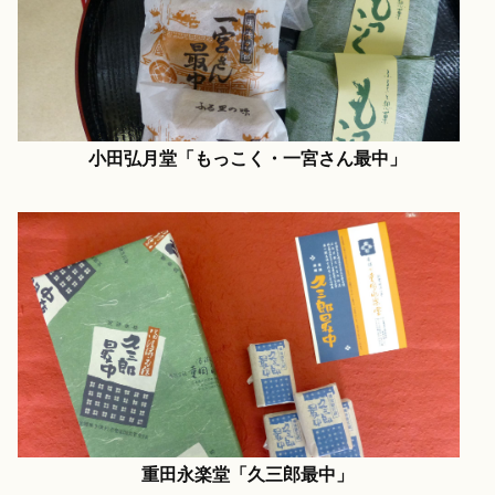
小田弘月堂「もっこく・一宮さん最中」
重田永楽堂「久三郎最中」