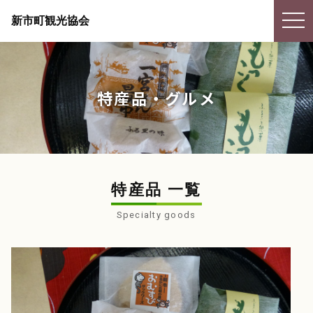
togg
新市町観光協会
navi
特産品・グルメ
特産品 一覧
Specialty goods