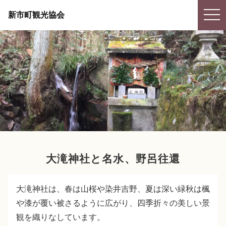
togg
新市町観光協会
navi
大滝神社と名水、野呂往還
大滝神社は、春は山桜や染井吉野、夏は深い緑秋は楓
や漆が覆い被さるように広がり、四季折々の美しい景
観を織りなしています。