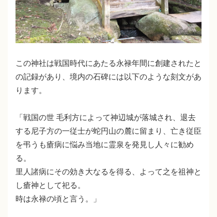
この神社は戦国時代にあたる永禄年間に創建されたと
の記録があり、境内の石碑には以下のような刻文があ
ります。
「戦国の世 毛利方によって神辺城が落城され、退去
する尼子方の一従士が蛇円山の麓に留まり、亡き従臣
を弔うも瘡病に悩み当地に霊泉を発見し人々に勧め
る。
里人諸病にその効き大なるを得る、よって之を祖神と
し瘡神として祀る。
時は永禄の頃と言う。」