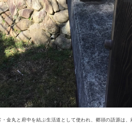
は常・金丸と府中を結ぶ生活道として使われ、郷頭の語源は